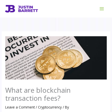
Skip
to
content
What are blockchain
transaction fees?
Leave a Comment
/
Cryptocurrency
/ By